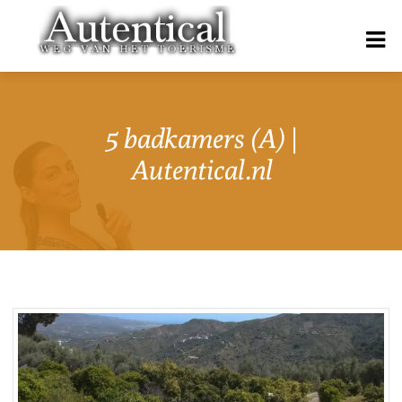
5 badkamers (A) |
Autentical.nl