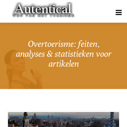
Overtoerisme: feiten,
analyses & statistieken voor
artikelen