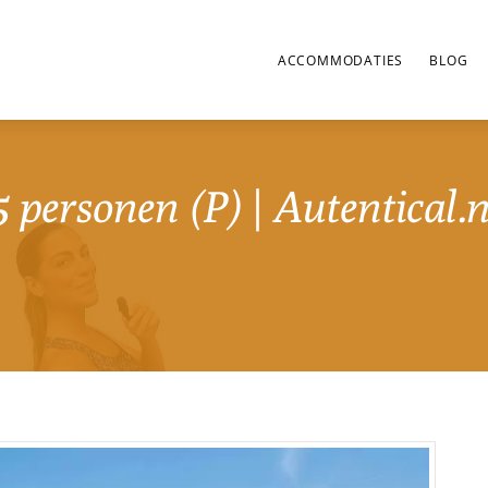
ACCOMMODATIES
BLOG
5 personen (P) | Autentical.n