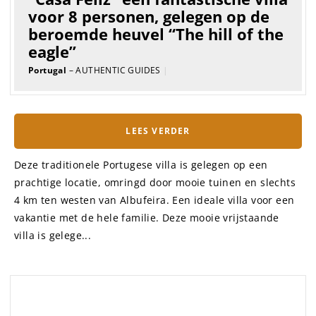
GUIDE
Unieke plekken om te verblijven,
weg van de toeristische zones
van Porto
Portugal
– AUTHENTIC GUIDES
|
LEES VERDER
Door Autentical expert Michael Madsen Porto is erg