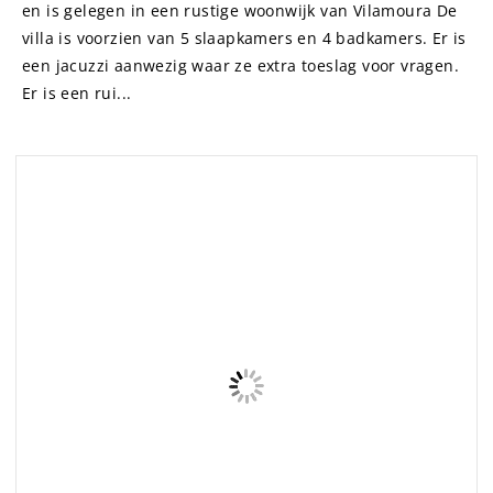
en is gelegen in een rustige woonwijk van Vilamoura De
villa is voorzien van 5 slaapkamers en 4 badkamers. Er is
een jacuzzi aanwezig waar ze extra toeslag voor vragen.
Er is een rui...
GUIDE
Een traditionele Portugese villa
voor 9 personen, gelegen op een
golflocatie in Villamoura