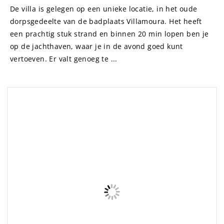
Andere mooie plekken om weg
te blijven van het
massatoerisme in de Algarve
Portugal
– AUTHENTIC GUIDES
|
LEES VERDER
Door Autentical expert Michael Madsen De kust van de
Algarve is erg druk en vol met toeristen. Maar als je een
privéplek een beetje uit de weg vindt, is er nog steeds
hoop om de toeristenmassa te vermijden en authentieke
ervarin...