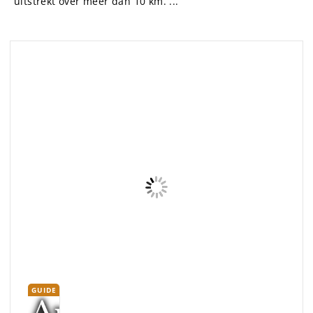
LEES VERDER
3 Unieke huisjes met binnenhof, tuin en zicht op de Coa
Rivier. Perfect voor stelletjes of gezinnen die zoeken naar
een originele reis. Deze huisjes hebben een
tweepersoonsbed, volledige badkamer en een
woonruimte met volledig uitg...