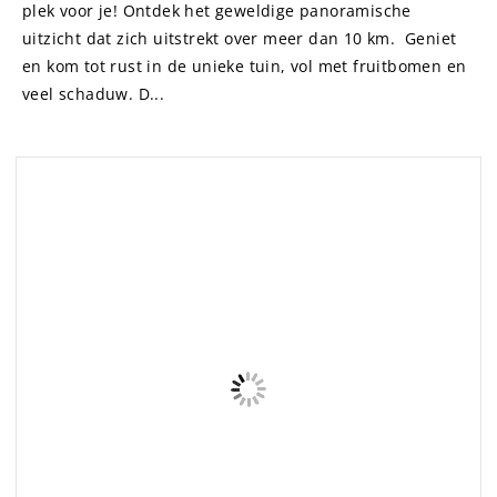
met prachtig uitzicht over de
heuvels en vlakbij de kust
Portugal
– AUTHENTIC GUIDES
|
LEES VERDER
Als je waarde hecht aan natuur en rust dan is deze
accommodatie de perfecte plek! Kom tot rust in de
unieke tuin vol met fruitbomen en veel schaduw. Geniet
van het geweldige panoramische uitzicht dat zich
uitstrekt over meer dan 10 km. ...