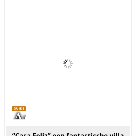
LEES VERDER
Deze traditionele Portugese villa is gelegen op een
prachtige locatie, omringd door mooie tuinen en slechts
4 km ten westen van Albufeira. Een ideale villa voor een
vakantie met de hele familie. Deze mooie vrijstaande
villa is gelege...