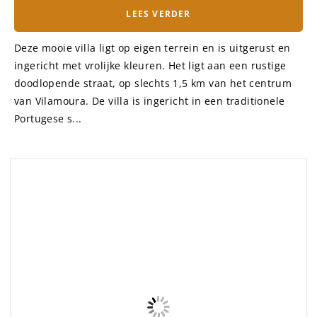
Huisje voor 2-3 personen, in een
prachtige boerderij met geweldig
uitzicht over de kust
Portugal
– AUTHENTIC GUIDES
|
LEES VERDER
Als je waarde hecht aan natuur en rust, is dit de juiste
plek voor je! Ontdek het geweldige panoramische
uitzicht dat zich uitstrekt over meer dan 10 km. Geniet
en kom tot rust in de unieke tuin, vol met fruitbomen en
veel schaduw. D...