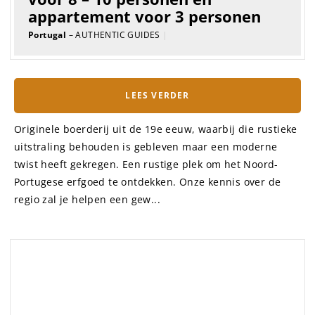
GUIDE
Een historische, innemende villa
met vier slaapkamers uit het
jaar 1692
Portugal
– AUTHENTIC GUIDES
|
LEES VERDER
Met een geweldig uitzicht op het platteland, kan deze
villa 8 personen (+4 extra) huizen en is gelegen in het
rustige en typerende dorp Coz, in Alcobaça, Centraal