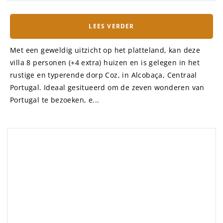
GUIDE
Uitzonderlijke villa voor 6
personen in het oude gedeelte
van het dorp Vilamoura
Portugal
– AUTHENTIC GUIDES
|
LEES VERDER
De villa is gelegen op een unieke locatie, in het oude
dorpsgedeelte van de badplaats Villamoura. Het heeft
een prachtig stuk strand en binnen 20 min lopen ben je
op de jachthaven, waar je in de avond goed kunt
vertoeven. Er valt genoeg te ...