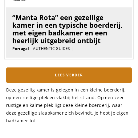
GUIDE
“Casa Feliz” een fantastische villa
voor 8 personen, gelegen op de
beroemde heuvel “The hill of the
eagle”
Portugal
– AUTHENTIC GUIDES
|