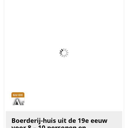
Originele boerderij uit de 19e eeuw, waarbij die rustieke
uitstraling behouden is gebleven maar een moderne
twist heeft gekregen. Een rustige plek om het Noord-
Portugese erfgoed te ontdekken. Onze kennis over de
regio zal je helpen een gew...