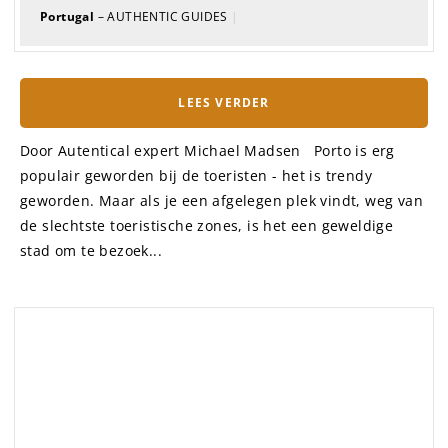
GUIDE
Geweldige traditionele
Portugese Villa voor 7 personen,
in een rustige omgeving
Portugal
– AUTHENTIC GUIDES
|
LEES VERDER
Deze mooie villa ligt op eigen terrein en is uitgerust en
ingericht met vrolijke kleuren. Het ligt aan een rustige
doodlopende straat, op slechts 1,5 km van het centrum
van Vilamoura. De villa is ingericht in een traditionele