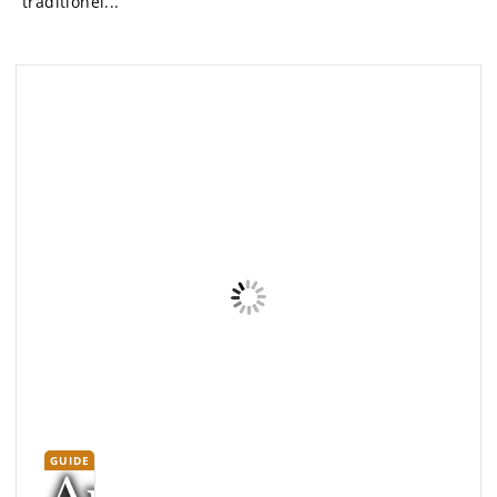
GUIDE
“Manta Rota” een gezellige
kamer in een typische boerderij,
met eigen badkamer en een
heerlijk uitgebreid ontbijt
Portugal
– AUTHENTIC GUIDES
|
LEES VERDER
Deze gezellig kamer is gelegen in een kleine boerderij,
op een rustige plek en vlakbij het strand. Op een zeer
rustige en kalme plek ligt deze kleine boerderij, waar
deze gezellige slaapkamer zich bevindt. Je hebt je eigen
badkamer tot...