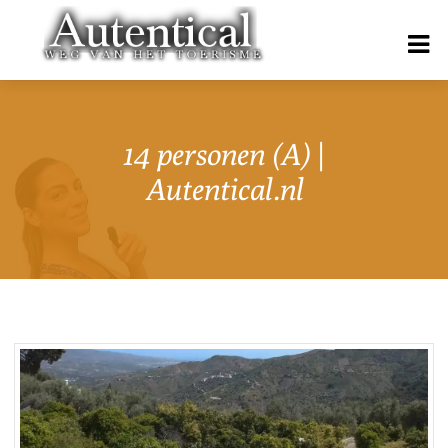
14 personen (A) |
Autentical.nl