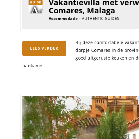
Vakantievilla met ver
GUIDE
Comares, Malaga
Accommodatie
– AUTHENTIC GUIDES
|
Bij deze comfortabele vakan
LEES VERDER
dorpje Comares in de provin
goed uitgeruste keuken en de
badkame...