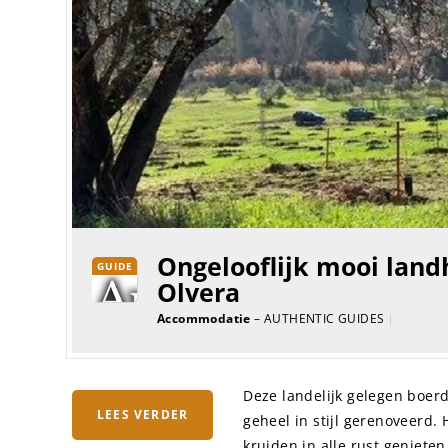
Ongelooflijk mooi landh
GUIDE
Olvera
Accommodatie
– AUTHENTIC GUIDES
|
Deze landelijk gelegen boerd
LEES VERDER
geheel in stijl gerenoveerd. 
kruiden in alle rust geniete