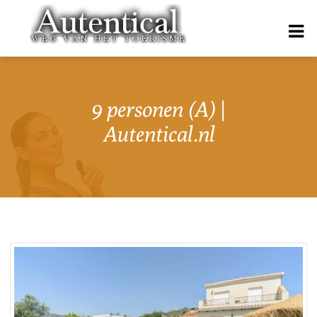
9 personen (A) |
Autentical.nl