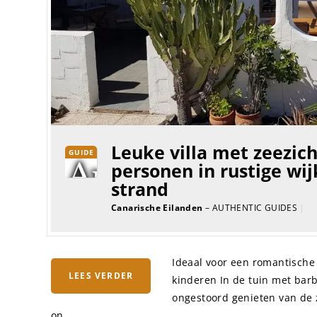
Leuke villa met zeezic
GUIDE
personen in rustige wi
strand
Canarische Eilanden
– AUTHENTIC GUIDES
|
Ideaal voor een romantische 
LEES VERDER
kinderen In de tuin met barb
ongestoord genieten van de z
on...