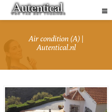
Air condition (A) |
Autentical.nl