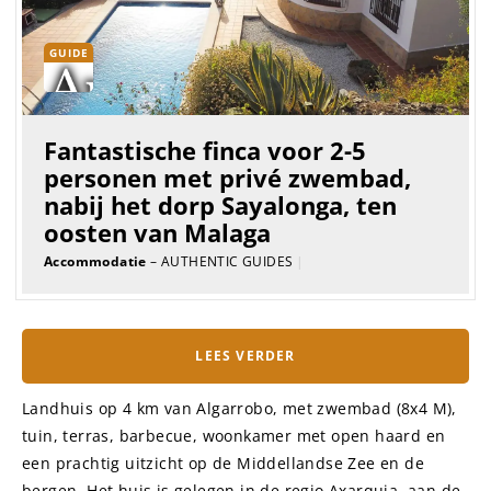
GUIDE
Fantastische finca voor 2-5
personen met privé zwembad,
nabij het dorp Sayalonga, ten
oosten van Malaga
Accommodatie
– AUTHENTIC GUIDES
|
LEES VERDER
Landhuis op 4 km van Algarrobo, met zwembad (8x4 M),
tuin, terras, barbecue, woonkamer met open haard en
een prachtig uitzicht op de Middellandse Zee en de
bergen. Het huis is gelegen in de regio Axarquia, aan de