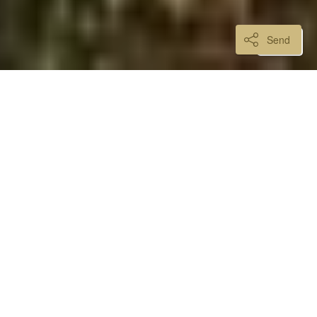
Send
MICHAEL BEVEELT AAN:
AUTENTICAL BEVEELT
AAN
Olvera is een prachtig dorp met een