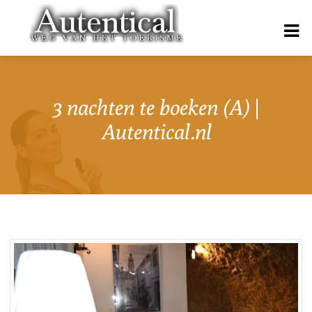
3 nachten te boeken (A) |
Autentical.nl