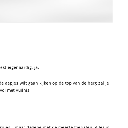
est eigenaardig, ja.
de aapjes wilt gaan kijken op de top van de berg zal je
vol met vuilnis.
pjes – maar degene met de meeste toeristen. Alles is