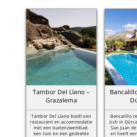
Tambor Del Llano –
Bancalill
Grazalema
Dú
Tambor Del Llano biedt een
Bancalillo 
restaurant en accommodatie
zich in Dúrc
met een buitenzwembad,
San Juan d
een tuin en een gedeelde
en heeft een 